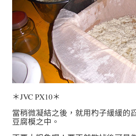
＊JVC PX10＊
當稍微凝結之後，就用杓子緩緩的
豆腐模之中。