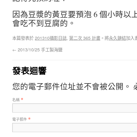
因為豆漿的黃豆要預泡 6 個小時以
會吃不到豆腐的。
本篇發表於
201310攝影日誌
,
第二次 365 計畫
。將
永久鏈結
加入
←
2013/10/25 手工製海鹽
發表迴響
您的電子郵件位址並不會被公開。 
*
名稱
*
電子郵件