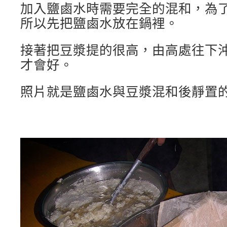
加入鹽鹵水時需要完全的混和，為
所以先把鹽鹵水放在鍋裡。
接著把豆漿提的很高，由高處往下
才會好。
照片就是鹽鹵水與豆漿混和後靜置