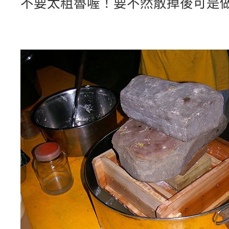
不要太粗魯喔！要不然散掉後可是