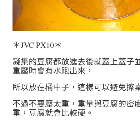
＊JVC PX10＊
凝集的豆腐都放進去後就蓋上蓋子
重壓時會有水跑出來，
所以放在桶中子，這樣可以避免擦
不過不要壓太重，重量與豆腐的密
重，豆腐就會比較硬。