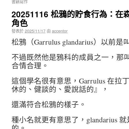
書籍寫作
20251116 松鴉的貯食行為：
角色
發表於
2025/11/17
由
accentor
松鴉（Garrulus glandarius）以
不過既然他是鴉科的成員之一，那
合情合理。
這個學名很有意思，Garrulus 在
休的、健談的、愛說話的』，
還滿符合松鴉的樣子。
種小名就更有意思了，glandariu
的。