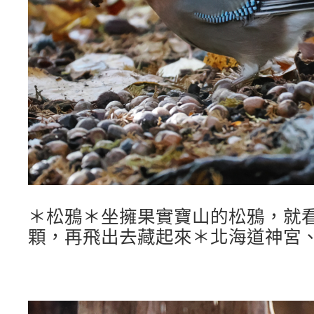
＊松鴉＊坐擁果實寶山的松鴉，就
顆，再飛出去藏起來＊北海道神宮