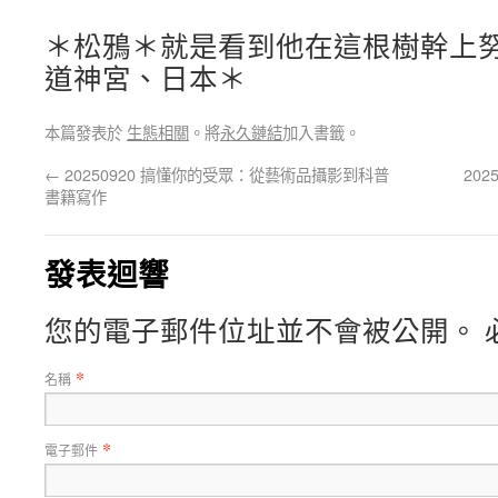
＊松鴉＊就是看到他在這根樹幹上
道神宮、日本＊
本篇發表於
生態相關
。將
永久鏈結
加入書籤。
←
20250920 搞懂你的受眾：從藝術品攝影到科普
202
書籍寫作
發表迴響
您的電子郵件位址並不會被公開。 
*
名稱
*
電子郵件