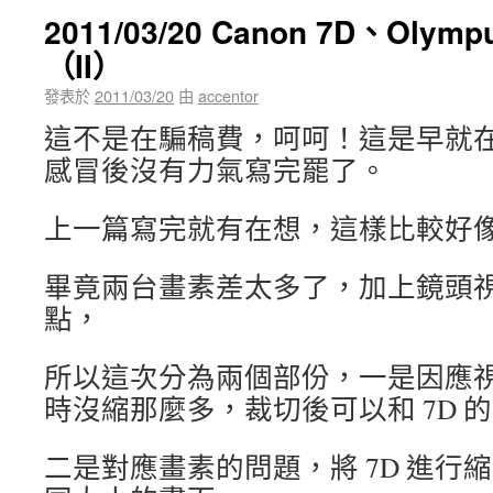
2011/03/20 Canon 7D、Olym
（II）
發表於
2011/03/20
由
accentor
這
不是在騙稿費，呵呵！這是早就
感冒後沒有力氣寫完罷了。
上一篇寫完就有在想，這樣比較好
畢竟兩台畫素差太多了，加上鏡頭
點，
所以這次分為兩個部份，一是因應視角
時沒縮那麼多，裁切後可以和 7D 
二是對應畫素的問題，將 7D 進行縮