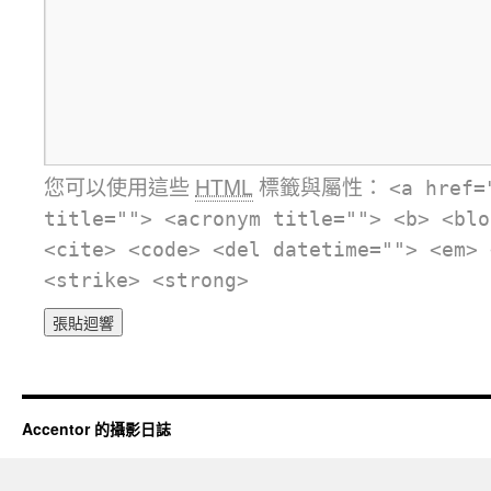
您可以使用這些
HTML
標籤與屬性：
<a href=
title=""> <acronym title=""> <b> <blo
<cite> <code> <del datetime=""> <em> 
<strike> <strong>
Accentor 的攝影日誌