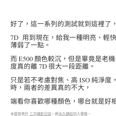
好
了，這一系列的測試就到這裡了
7D 用到現在，給我一種明亮、輕
薄弱了一點。
而 E500 顏色較沉，但是畢竟是
度真的離 7D 很大一段距離。
只是若不考慮對焦、高 ISO 純淨度，
時，兩者的差異真的不大，
端看你喜歡哪種顏色，哪台就是好
本篇發表於
三月攝影日誌
。將
永久鏈結
加入書籤。