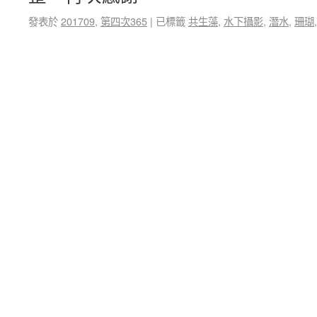
發表於
201709
,
第四次365
|
已標籤
共生藻
,
水下攝影
,
潛水
,
珊瑚