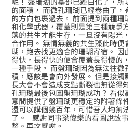
呢！ 盤珊瑚的基部已經白化了，所
的面積， 而微孔珊瑚已經卷曲了，
的方向包裹過去。 前面提到兩種珊
和化學武器，覆蓋則是第三種競爭方
藻的共生才能生存，一旦沒有陽光
合作用。 無情無義的共生藻此時便
瑚，跑去找更適合的珊瑚寄宿。 因
得快，長得快的便會覆蓋長得慢的
一種手段。 而盤珊瑚因為無法往微
積，應該是會向外發展。 但是接觸
長大會不會造成支點斷裂也無從得知
孔珊瑚最後包圍盤珊瑚成功？ 看似
意間提供了盤珊瑚更穩定的附著條件
還可以講個幾百年，可惜吾人均無
了。 感謝同事梁偉樂的看圖說故
整。再次感謝。