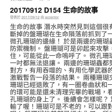
20170912 D154 生命的故事
發表於
2017/09/12
由
accentor
生命的故事 潛水時突然見到這個很
斷掉的盤珊瑚在生命隕落前抓到了
微孔珊瑚的邊緣！ 於是兩邊的珊瑚
防禦機制。 盤珊瑚可是卯起來攻擊
住，可能從此一命嗚呼了。 微孔珊
一吋都無法退讓。 兩邊的珊瑚蟲都
對方，有用吞噬的、有用化學武器的
激戰暫告一段落的結果。 兩種珊瑚
珊瑚已經退敗了，有一圈卷曲狀和一
的環可能是還未清理完畢的戰場，
孔珊瑚的身上了。 後續會怎樣呢？
輸了喔！珊瑚可是不老的，可以跟