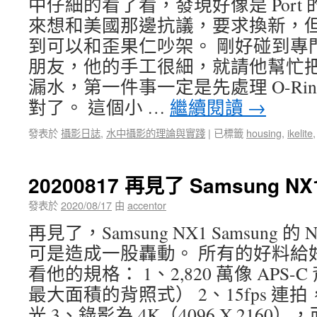
中仔細的看了看，發現好像是 Port
來想和美國那邊抗議，要求換新，
到可以和歪果仁吵架。 剛好碰到專
朋友，他的手工很細，就請他幫忙把 p
漏水，第一件事一定是先處理 O-Ring
對了。 這個小 …
繼續閱讀
→
發表於
攝影日誌
,
水中攝影的理論與實踐
|
已標籤
housing
,
ikelite
20200817 再見了 Samsung NX
發表於
2020/08/17
由
accentor
再見了，Samsung NX1 Samsung 
可是造成一股轟動。 所有的好料給
看他的規格： 1、2,820 萬像 APS-
最大面積的背照式） 2、15fps 
光 3、錄影為 4K（4096 X 2160），