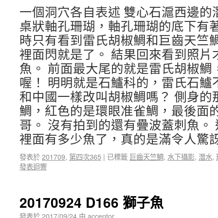
一個洞穴各自表述 雙心石滬西邊的
桌狀軸孔珊瑚，軸孔珊瑚的底下有著
時只有看到雷氏胡椒鯛和巨齒天竺
裡面閃就是了。 結果回來看到照片
魚。 前面最大尾的就是雷氏胡椒鯛
喔！ 明明就是石鱸科的，雷氏石鱸
和中國一樣改叫胡椒鯛嗎？ 側身的
鯛，紅色的是環眼准雀鯛，最後面
哥。 沒有拍到的還有疊波蓋刺魚。
裡面有多少魚了，真的是滿令人驚
發表於
201709
,
第四次365
|
已標籤
巨齒天竺鯛
,
水下攝影
,
潛水
,
發表迴響
20170924 D166 獅子魚
發表於
2017/09/24
由
accentor