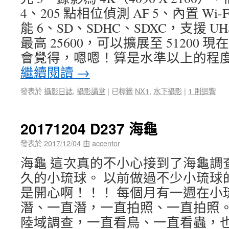
4、205 點相位偵測 AF 5、內置 Wi-Fi
能 6、SD、SDHC、SDXC，支援 UHS-I
最高 25600，可以擴展至 51200
會覺得，嗯嗯！算是水準以上的程度
繼續閱讀
→
發表於
攝影日誌
,
攝影講堂
|
已標籤
NX1
,
水下攝影
|
1 則迴響
20171204 D237 海龜
發表於
2017/12/04
由
accentor
海龜 這次真的不小心接到了海龜調
久的小琉球。 以前做過不少小琉球
是開心啊！！！ 每個月有一週在小
潛、一直潛，一直拍照、一直拍照。
陸域調查，一直看鳥、一直看蟲，