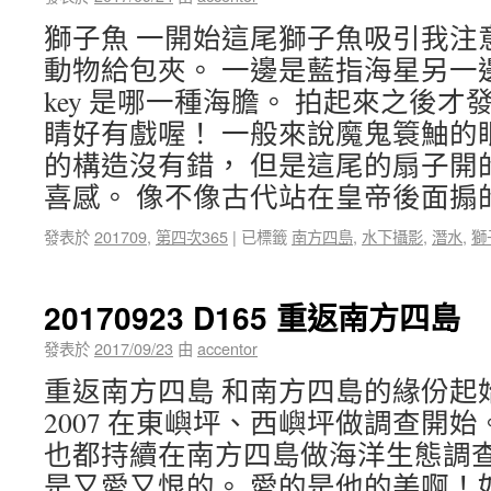
獅子魚 一開始這尾獅子魚吸引我注
動物給包夾。 一邊是藍指海星另一
key 是哪一種海膽。 拍起來之後
睛好有戲喔！ 一般來說魔鬼簑鮋的
的構造沒有錯， 但是這尾的扇子開
喜感。 像不像古代站在皇帝後面
發表於
201709
,
第四次365
|
已標籤
南方四島
,
水下攝影
,
潛水
,
獅
20170923 D165 重返南方四島
發表於
2017/09/23
由
accentor
重返南方四島 和南方四島的緣份起
2007 在東嶼坪、西嶼坪做調查開始。 然
也都持續在南方四島做海洋生態調
是又愛又恨的。 愛的是他的美啊！