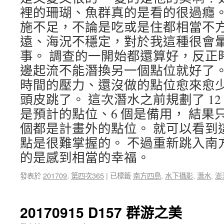
裡的珊瑚、魚群真的是看的很過癮。
施不足，不論是吃或是住都相當不方
遠、海況不穩定，對於我這種很會
事。 調查的一開始都還算好，反正
邊起流不能潛換另一個點位就好了。
時間的壓力、還沒做的點位愈來愈
頭皮跳了。 這次潛水之前規劃了 12 
是預計的點位、6 個是備用， 結果
個都是計畫外的點位。 就可以看到
點是很難掌握的。 不過重新跳入南
的是感到相當的幸福。
發表於
201709
,
第四次365
|
已標籤
南方四島
,
水下攝影
,
潛水
,
澎
20170915 D157 群游之美