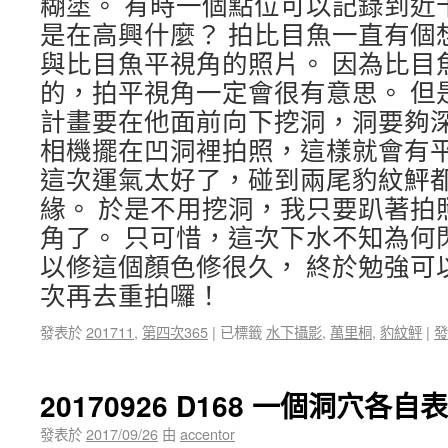
糊塗。 有時一個點位可以記錄到近
是在高興什麼？ 拍比目魚一直有個
與比目魚平視角的照片。 因為比目
的，拍平視角一定會很有意思。 但
計畫要在他面前向下挖洞，洞要夠
相機擺在凹洞裡拍照，這樣就會有平
這次運氣太好了，碰到兩尾豹紋鮃
緣。 於是不用挖洞，我只要趴著拍
角了。 只可惜，這次下水不知為何
以修這個顏色修很久， 終於勉強可
次再去重拍囉！
發表於
201711
,
第四次365
|
已標籤
水下攝影
,
萬里桐
,
豹紋鮃
|
發
20170926 D168 一個洞穴各自
發表於
2017/09/26
由
accentor