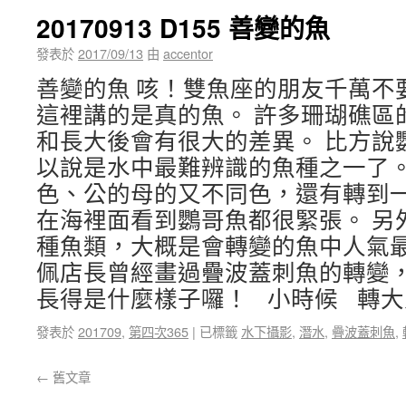
20170913 D155 善變的魚
發表於
2017/09/13
由
accentor
善變的魚 咳！雙魚座的朋友千萬不
這裡講的是真的魚。 許多珊瑚礁區
和長大後會有很大的差異。 比方說
以說是水中最難辨識的魚種之一了。
色、公的母的又不同色，還有轉到一
在海裡面看到鸚哥魚都很緊張。 另
種魚類，大概是會轉變的魚中人氣最
佩店長曾經畫過疊波蓋刺魚的轉變，
長得是什麼樣子囉！ 小時候 轉大
發表於
201709
,
第四次365
|
已標籤
水下攝影
,
潛水
,
疊波蓋刺魚
,
←
舊文章