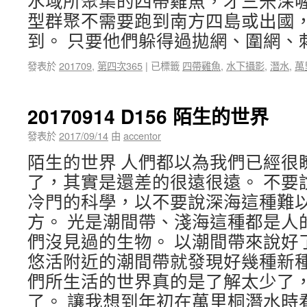
水域所聚集的四帶雞魚，才三米深喔
型群聚不需要跑到南方四島或出國
到。 只要他們躲得過拋網、圍網、
發表於
201709
,
第四次365
|
已標籤
四帶雞魚
,
水下攝影
,
潛水
,
萬
20170914 D156 陌生的世界
發表於
2017/09/14
由
accentor
陌生的世界 人們都以為我們已經很
了，其實是還差的很遠很遠。 不要
冷門的科學，以不要說深海這種難
方。 光是潮間帶、淺海這種都是人
們沒見過的生物。 以潮間帶來說好
悠活附近的潮間帶就發現好幾種新種
們所生活的世界真的是了解太少了
了。 讓我想到年初在萬里桐潛水時