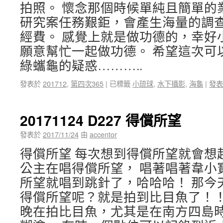
拍照。 懷念那個時候單純且簡單的
研究案任務艱鉅，會產生海量的調
經費。 感覺上就是做功德的，幸好
願意幫忙一起做功德。 希望這次可
綠蠵龜的疑惑………..
發表於
201712
,
第四次365
|
已標籤
小琉球
,
水下攝影
,
海龜
|
發表
20171124 D227 得償所望
發表於
2017/11/24
由
accentor
得償所望 每次想到得償所望就會想
公主在唱得償所望， 唱著唱著韋小
所望就唱到跳針了，哈哈哈！ 那今
得償所望呢？就是拍到比目魚了！！
晚在拍比目魚，尤其是在南方四島