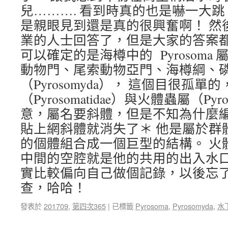
兒………. 看到時真的也是嚇一大
是親眼見到還是真的很興奮啊！ 然
業的人士回答了，但是大家的答案都
可以確定的是海樽中的 Pyrosoma
動物門、尾索動物亞門、海樽綱、
（Pyrosomyda）， 這個目很孤
（Pyrosomatidae）與火體蟲屬（Py
意，屬名要斜體，但是不知為什麼
貼上網斜體就消失了＊ 他是屬於群
的個體組合成一個巨型的結構。 火
中間的空腔就是他的共用的出入水口
實比較偏向自己做個記錄，以後忘
查，哈哈！
發表於
201709
,
第四次365
|
已標籤
Pyrosoma
,
Pyrosomyda
,
水