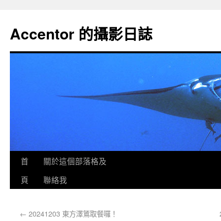
Accentor 的攝影日誌
首
關於這個部落格及
頁
聯絡我
←
20241203 東方澤鵟取餐囉！