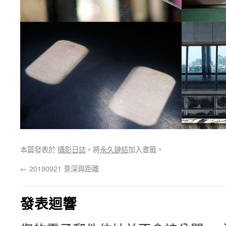
本篇發表於
攝影日誌
。將
永久鏈結
加入書籤。
←
20190921 景深與距離
發表迴響