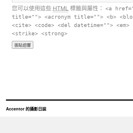
您可以使用這些
HTML
標籤與屬性：
<a href=
title=""> <acronym title=""> <b> <blo
<cite> <code> <del datetime=""> <em> 
<strike> <strong>
Accentor 的攝影日誌