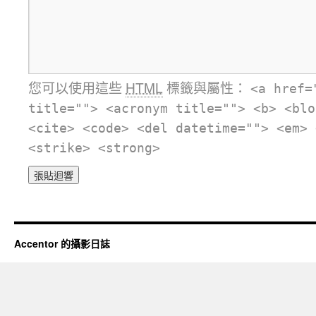
您可以使用這些
HTML
標籤與屬性：
<a href=
title=""> <acronym title=""> <b> <blo
<cite> <code> <del datetime=""> <em> 
<strike> <strong>
Accentor 的攝影日誌