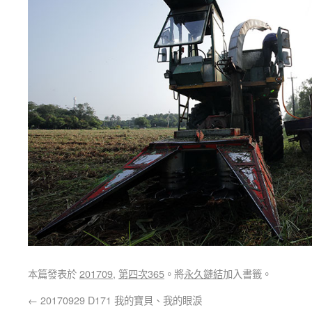
本篇發表於
201709
,
第四次365
。將
永久鏈結
加入書籤。
←
20170929 D171 我的寶貝、我的眼淚