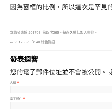
因為窗框的比例，所以這次是罕見
本篇發表於
201708
,
第四次365
。將
永久鏈結
加入書籤。
←
20170829 D140 綠色隧道
發表迴響
您的電子郵件位址並不會被公開。 
*
名稱
*
電子郵件