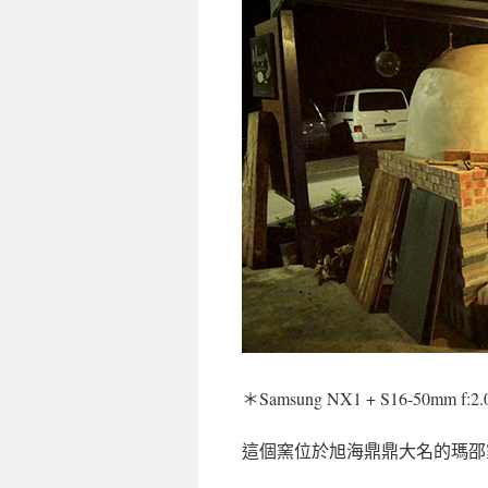
＊Samsung NX1 + S16-50mm f:2
這個窯位於旭海鼎鼎大名的瑪邵