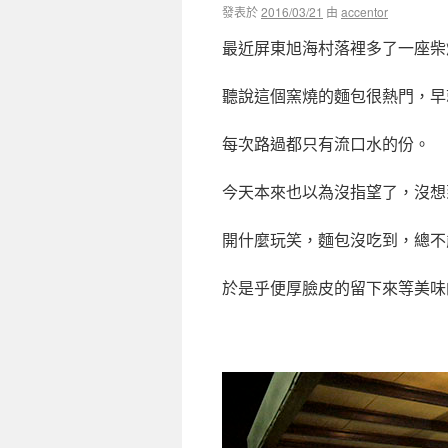
發表於
2016/03/21
由
accentor
最近屏東旭海村落裡多了一座柴
聽說這個窯燒的麵包很熱門，早
每次路過都只有流口水的份。
今天本來也以為沒指望了，沒想到
開什麼玩笑，麵包沒吃到，總不能連
於是乎便厚臉皮的留下來等美味的 