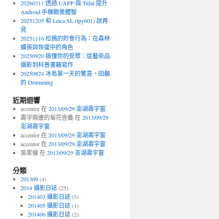
20260311 透過 UAPP 與 Tidal 提升
Android 手機聽覺體驗
20251205 和 Leica SL (tpy601) 說再
見
20251116 松鴉的貯食行為：在森林
擴張與恢復中的角色
20250920 搞懂你的受眾：從藝術品
攝影到科普書籍寫作
20250824 冰島第一天的驚喜，田鷸
的 Drumming
近期迴響
accentor 在
2013/09/29 澎湖壽字窗
壽字兩邊的菊花含義 在
2013/09/29
澎湖壽字窗
accentor 在
2013/09/29 澎湖壽字窗
accentor 在
2013/09/29 澎湖壽字窗
吳家倫 在
2013/09/29 澎湖壽字窗
分類
201309
(4)
2014 攝影日誌
(25)
201403 攝影日誌
(5)
201405 攝影日誌
(1)
201406 攝影日誌
(2)