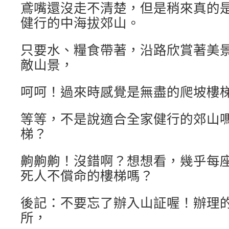
鳶嘴還沒走不清楚，但是稍來真的
健行的中海拔郊山。
只要水、糧食帶著，沿路欣賞著美
敵山景，
呵呵！過來時感覺是無盡的爬坡樓
等等，不是說適合全家健行的郊山
梯？
齁齁齁！沒錯啊？想想看，幾乎每
死人不償命的樓梯嗎？
後記：不要忘了辦入山証喔！辦理
所，