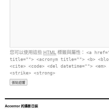
您可以使用這些
HTML
標籤與屬性：
<a href=
title=""> <acronym title=""> <b> <blo
<cite> <code> <del datetime=""> <em> 
<strike> <strong>
Accentor 的攝影日誌