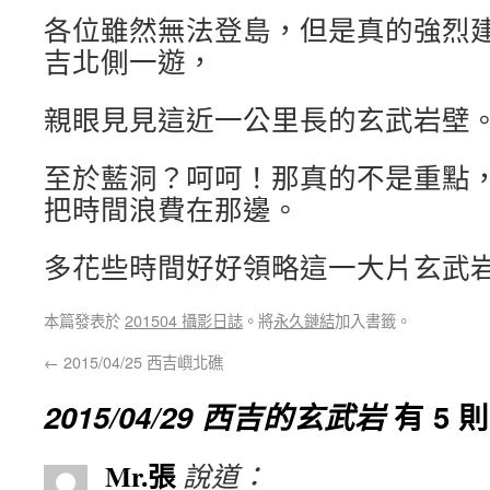
各位雖然無法登島，但是真的強烈
吉北側一遊，
親眼見見這近一公里長的玄武岩壁
至於藍洞？呵呵！那真的不是重點
把時間浪費在那邊。
多花些時間好好領略這一大片玄武
本篇發表於
201504 攝影日誌
。將
永久鏈結
加入書籤。
←
2015/04/25 西吉嶼北礁
2015/04/29 西吉的玄武岩
有 5 
Mr.張
說道：