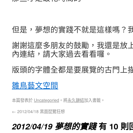
但
是，夢想的實踐不就是這樣嗎？
謝謝這麼多朋友的鼓勵，我還是放
內連結，請大家過去看看囉。
版頭的字體全都是要展覽的古門上
雛鳥藝文空間
本篇發表於
Uncategoried
。將
永久鏈結
加入書籤。
←
2012/04/18 黑面琵鷺狂想
2012/04/19 夢想的實踐
有 10 