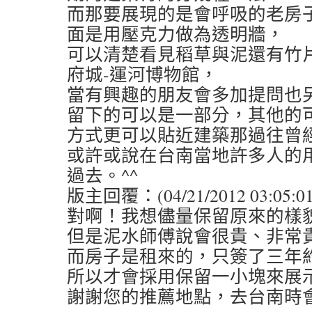
而那要展現的是會呼吸的老房
面是用壓克力做為透明牆，
可以清楚看見稻草與泥還有竹
府城-運河博物館，
當有興趣的朋友會多加提問也
留下的可以是一部分，其他的
方式更可以貼近建築那過往曾
或許或說在台南當地許多人的
過去。^^
版主回覆：(04/21/2012 03:05:01
對啊！我想儘量保留原來的樣
但是泥水師傅說會很貴、非常
而房子是租來的，只簽了三年
所以才會採用保留一小塊來展
謝謝您的推薦地點，去台南時