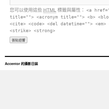
您可以使用這些
HTML
標籤與屬性：
<a href=
title=""> <acronym title=""> <b> <blo
<cite> <code> <del datetime=""> <em> 
<strike> <strong>
Accentor 的攝影日誌