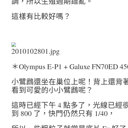
調，所以生殖週期錯亂。
這樣有比較好嗎？
＊Olympus E-P1 + Galuxe FN70ED 4
小
鷿鷉還坐在巢位上呢！背上還背
看到可愛的小小鷿鷉呢？
這時已經下午 4 點多了，光線已經很
到 800 了，快門仍然只有 1/40，