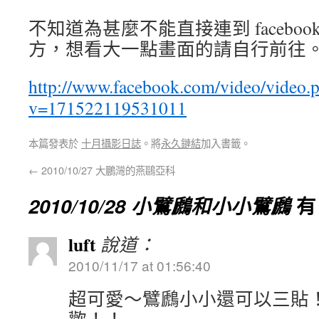
不知道為甚麼不能直接連到 facebo
方，想看大一點畫面的請自行前往
http://www.facebook.com/video/video.
v=171522119531011
本篇發表於
十月攝影日誌
。將
永久鏈結
加入書籤。
←
2010/10/27 大鵬灣的燕鷗亞科
2010/10/28 小鷿鷉和小小鷿鷉
有
luft
說道：
2010/11/17 at 01:56:40
超可愛～鷿鷉小小還可以三貼