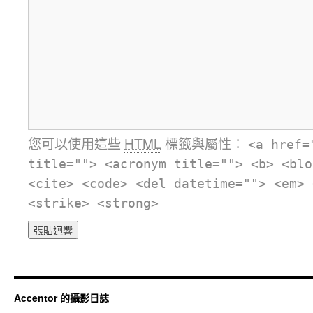
您可以使用這些
HTML
標籤與屬性：
<a href=
title=""> <acronym title=""> <b> <blo
<cite> <code> <del datetime=""> <em> 
<strike> <strong>
Accentor 的攝影日誌