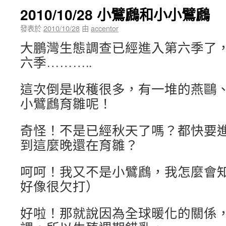
2010/10/28 小鷿鷉和小小鷿鷉
發表於
2010/10/28
由
accentor
大
鵬灣生態調查已經進入第六季了
六季………..
這次倒是收穫很多，有一堆的燕鷗
小鷿鷉育雛呢！
奇怪！不是已經秋天了嗎？都快要
到這麼晚還在育雛？
呵呵！我又不是小鷿鷉，我怎麼會
好像很欠打）
好啦！那就說因為全球暖化的關係