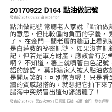
20170922 D164 點油做記號
發表於
2017/09/22
由
accentor
點油做記號 常聽老人家說『點油做
的意思，但比較偏向負面的字義， 
了。 在金門一間老厝的牆面上看到
是白蓮教的祕密記號。 如果沒有記
記，但若是軍方財產，應該會有房
啊？ 不知道，牆上就噴著白色記號
語的諺語。 莫非這家人被人點油做
是開玩笑的，可別當真喔！ 只是看
牆的質感超搭的，就想把它拍下來了
腦海中突然冒出這句諺語罷了！
發表於
201709
,
第四次365
|
已標籤
石牆
,
老厝
,
金門
|
發表迴響