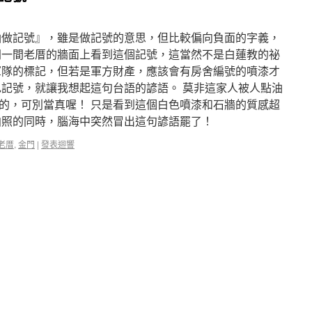
油做記號』，雖是做記號的意思，但比較偏向負面的字義，
門一間老厝的牆面上看到這個記號，這當然不是白蓮教的祕
軍隊的標記，但若是軍方財產，應該會有房舍編號的噴漆才
色記號，就讓我想起這句台語的諺語。 莫非這家人被人點油
的，可別當真喔！ 只是看到這個白色噴漆和石牆的質感超
拍照的同時，腦海中突然冒出這句諺語罷了！
老厝
,
金門
|
發表迴響