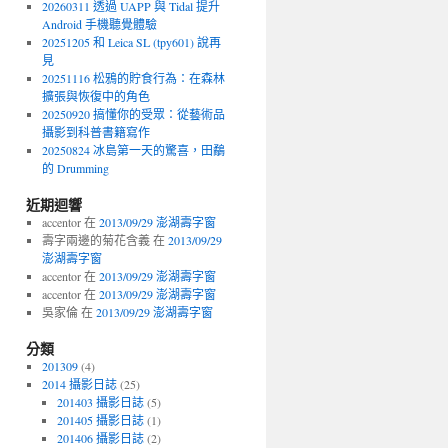
20260311 透過 UAPP 與 Tidal 提升
Android 手機聽覺體驗
20251205 和 Leica SL (tpy601) 說再
見
20251116 松鴉的貯食行為：在森林
擴張與恢復中的角色
20250920 搞懂你的受眾：從藝術品
攝影到科普書籍寫作
20250824 冰島第一天的驚喜，田鷸
的 Drumming
近期迴響
accentor 在
2013/09/29 澎湖壽字窗
壽字兩邊的菊花含義 在
2013/09/29
澎湖壽字窗
accentor 在
2013/09/29 澎湖壽字窗
accentor 在
2013/09/29 澎湖壽字窗
吳家倫 在
2013/09/29 澎湖壽字窗
分類
201309
(4)
2014 攝影日誌
(25)
201403 攝影日誌
(5)
201405 攝影日誌
(1)
201406 攝影日誌
(2)