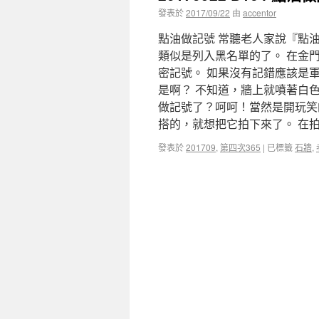
發表於
2017/09/22
由
accentor
點油做記號 常聽老人家說『點
類似是列入黑名單的了。 在金
密記號。 如果沒有記錯應該是
是啊？ 不知道，牆上就噴著白
做記號了？呵呵！當然是開玩笑
搭的，就想把它拍下來了。 在
發表於
201709
,
第四次365
|
已標籤
石牆
,