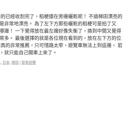
惜的已經收割完了，稻梗還在旁邊曬乾呢！ 不過梯田漂亮的
是非常地漂亮。 為了左下方那些曬乾的稻梗可是拍了又
哪邊！ 一下覺得放在最左邊好像失衡了，換到中間又覺得
常多。 最後選擇的就是各位現在看到的，放在左下方的位
田真的非常推薦，只可惜路太窄，遊覽車無法上到這邊， 若
話，就只能自己開車上來了。
島
,
日本
,
梯田
|
發表迴響