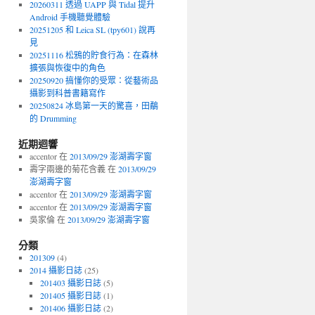
20260311 透過 UAPP 與 Tidal 提升
Android 手機聽覺體驗
20251205 和 Leica SL (tpy601) 說再
見
20251116 松鴉的貯食行為：在森林
擴張與恢復中的角色
20250920 搞懂你的受眾：從藝術品
攝影到科普書籍寫作
20250824 冰島第一天的驚喜，田鷸
的 Drumming
近期迴響
accentor 在
2013/09/29 澎湖壽字窗
壽字兩邊的菊花含義 在
2013/09/29
澎湖壽字窗
accentor 在
2013/09/29 澎湖壽字窗
accentor 在
2013/09/29 澎湖壽字窗
吳家倫 在
2013/09/29 澎湖壽字窗
分類
201309
(4)
2014 攝影日誌
(25)
201403 攝影日誌
(5)
201405 攝影日誌
(1)
201406 攝影日誌
(2)