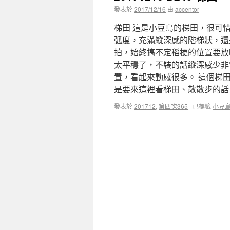
發表於
2017/12/16
由
accentor
梯田 這是小豆島的梯田，很可
弧度，充滿縱深感的階梯狀，還
拍，始終搞不定稻梗的位置要放
太平穩了，不裝的話縱深感少非
置，看起來動感很多。 這個梯
是要來這裡看梯田、散散步的
發表於
201712
,
第四次365
|
已標籤
小豆