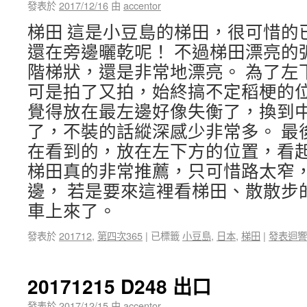
發表於
2017/12/16
由
accentor
梯田 這是小豆島的梯田，很可惜的
還在旁邊曬乾呢！ 不過梯田漂亮的
階梯狀，還是非常地漂亮。 為了左
可是拍了又拍，始終搞不定稻梗的位
覺得放在最左邊好像失衡了，換到
了，不裝的話縱深感少非常多。 最
在看到的，放在左下方的位置，看起
梯田真的非常推薦，只可惜路太窄
邊， 若是要來這裡看梯田、散散步
車上來了。
發表於
201712
,
第四次365
|
已標籤
小豆島
,
日本
,
梯田
|
發表迴響
20171215 D248 出口
發表於
2017/12/15
由
accentor