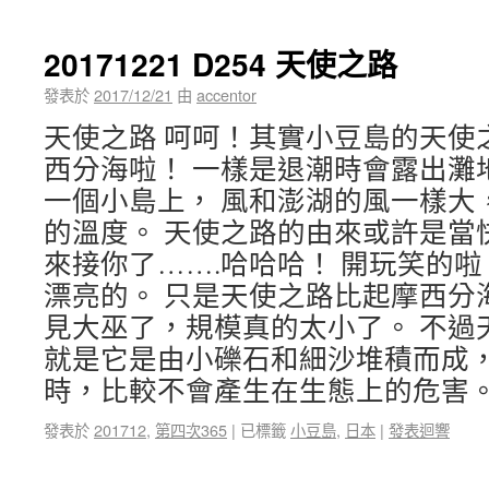
20171221 D254 天使之路
發表於
2017/12/21
由
accentor
天使之路 呵呵！其實小豆島的天使
西分海啦！ 一樣是退潮時會露出灘
一個小島上， 風和澎湖的風一樣大
的溫度。 天使之路的由來或許是當
來接你了…….哈哈哈！ 開玩笑的
漂亮的。 只是天使之路比起摩西分
見大巫了，規模真的太小了。 不過
就是它是由小礫石和細沙堆積而成，
時，比較不會產生在生態上的危害
發表於
201712
,
第四次365
|
已標籤
小豆島
,
日本
|
發表迴響