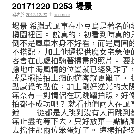
20171220 D253 場景
發表於
2017/12/20
由
accentor
場景 希臘式風車在小豆島是著名的
欖園裡面。 說真的，初看到時真的
倒不是風車本身不好看，而是周圍
不搭配， 加上他還提供魔女宅急便
客會在此處拍騎著掃帚的照片。 要
臘地中海風情的位置就已經夠難了，
或是擺拍拍上癮的遊客就更難了。 
點感覺的點位，加上剛好逆光的太
無奈有一對情侶在玩跳躍拍照，好
拍都不成功吧？ 就看他們兩人在風
鐘…….從都是人跳到沒有人再跳到
無止盡的等下去，只好放棄一點點
去擋住那兩位笨蛋好了。 這樣拍起