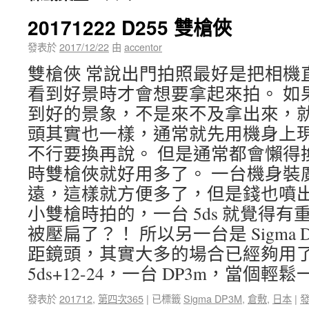
20171222 D255 雙槍俠
發表於
2017/12/22
由
accentor
雙槍俠 常說出門拍照最好是把相機
看到好景時才會想要拿起來拍。 如
到好的景象，不是來不及拿出來，就
頭其實也一樣，通常就先用機身上
不行要換再說。 但是通常都會懶得
時雙槍俠就好用多了。 一台機身裝
遠，這樣就方便多了，但是錢也噴出
小雙槍時拍的，一台 5ds 就覺得
被壓扁了？！ 所以另一台是 Sigma
距鏡頭，其實大多的場合已經夠用了
5ds+12-24，一台 DP3m，當個
發表於
201712
,
第四次365
|
已標籤
Sigma DP3M
,
倉敷
,
日本
|