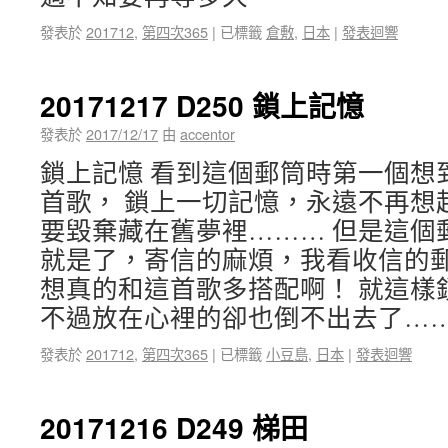
發表於
201712
,
第四次365
|
已標籤
倉敷
,
日本
|
發表迴響
20171217 D250 鎖上記憶
發表於
2017/12/17
由
accentor
鎖上記憶 看到這個郵筒時第一個想
首歌， 鎖上一切記憶，永遠不再想
要毀棄藏在舊夢裡……… 但是這個
就是了，寄信的麻煩，我看收信的郵
想真的和這首歌多搭配啊！ 就這樣
不過放在心裡的卻也倒不出去了……
發表於
201712
,
第四次365
|
已標籤
小豆島
,
日本
|
發表迴響
20171216 D249 梯田