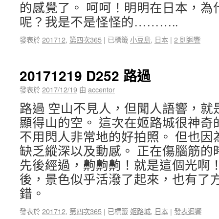
的感覺了。 呵呵！明明在日本，為
呢？我是不是怪怪的………..
發表於
201712
,
第四次365
|
已標籤
小豆島
,
日本
|
2 則迴響
20171219 D252 路過
發表於
2017/12/19
由
accentor
路過 空山不見人，但聞人語響，就
顯得山的空。 這次在姬路城很神奇
不用閃人非常地的好拍照。 但也因
缺乏縱深以及動感。 正在傷腦筋的
先後經過，齁齁齁！就是這個光啊！
後，景色似乎活潑了起來，也有了
錯。
發表於
201712
,
第四次365
|
已標籤
姬路城
,
日本
|
發表迴響