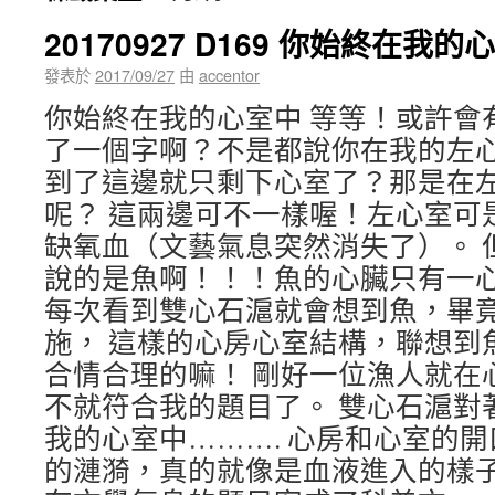
20170927 D169 你始終在我的
發表於
2017/09/27
由
accentor
你始終在我的心室中 等等！或許會
了一個字啊？不是都說你在我的左心
到了這邊就只剩下心室了？那是在
呢？ 這兩邊可不一樣喔！左心室可
缺氧血（文藝氣息突然消失了）。 
說的是魚啊！！！魚的心臟只有一
每次看到雙心石滬就會想到魚，畢
施， 這樣的心房心室結構，聯想到
合情合理的嘛！ 剛好一位漁人就在
不就符合我的題目了。 雙心石滬對
我的心室中………. 心房和心室的
的漣漪，真的就像是血液進入的樣子