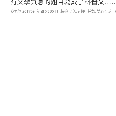
有文學氣息的題目寫成了科普文…
發表於
201709
,
第四次365
|
已標籤
七美
,
刺網
,
捕魚
,
雙心石滬
|