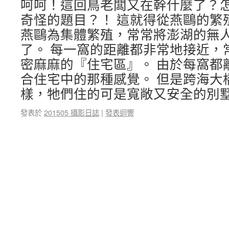
呵呵！這回鳥老闆又在幹什麼了？
奇怪的題目？！ 這就得從燕鷗的繁
燕鷗為集體繁殖，常常將澎湖的無
了。 每一窩的距離都非常地接近，
密麻麻的『住宅區』。 由於每窩都
合住宅中的那種感覺。 但是跨海大
樣，牠們住的可是寬敞又安全的別
發表於
201505 攝影日誌
|
發表迴響