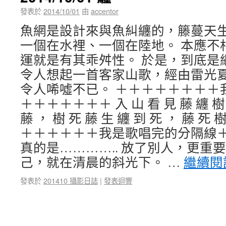
發表於
2014/10/01
由
accentor
魚網是設計來與魚糾纏的，籐蔓天
一個在水裡、一個在陸地。 本應不
運就是有其乖舛性。 於是，到底是
令人想起一首客家山歌，經由雷光夏
令人唏噓不已。 ＋＋＋＋＋＋＋＋
＋＋＋＋＋＋＋ 入 山 看 見 藤 纏 樹 
藤 ， 樹 死 藤 生 纏 到 死 ， 藤 死 
＋＋＋＋＋＋我是歌唱完的分隔線＋
真的是………….. 放了別人，更重
己，就在清晨的斜光下。 …
繼續閱
發表於
201410 攝影日誌
|
發表迴響