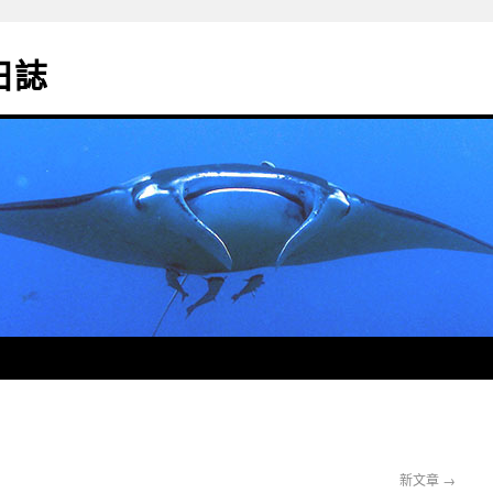
影日誌
新文章
→