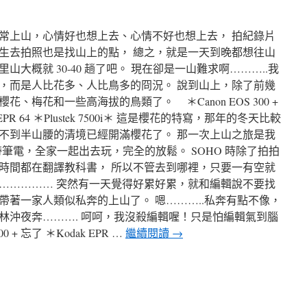
常上山，心情好也想上去、心情不好也想上去， 拍紀錄片
生去拍照也是找山上的點， 總之，就是一天到晚都想往山
大概就 30-40 趟了吧。 現在卻是一山難求啊………..我
，而是人比花多、人比鳥多的冏況。 說到山上，除了前幾
、梅花和一些高海拔的鳥類了。 ＊Canon EOS 300 +
odak EPR 64 ＊Plustek 7500i＊ 這是櫻花的特寫，那年的冬天比較
不到半山腰的清境已經開滿櫻花了。 那一次上山之旅是我
帶筆電，全家一起出去玩，完全的放鬆。 SOHO 時除了拍拍
時間都在翻譯教科書， 所以不管去到哪裡，只要一有空就
…………… 突然有一天覺得好累好累，就和編輯說不要找
帶著一家人類似私奔的上山了。 嗯………..私奔有點不像，
林沖夜奔………. 呵呵，我沒殺編輯喔！只是怕編輯氣到腦
 + 忘了 ＊Kodak EPR …
繼續閱讀
→