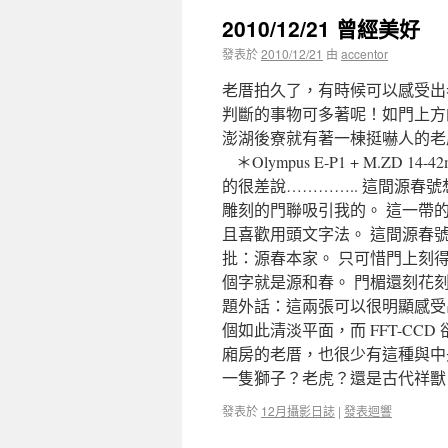
2010/12/21 曾經美好
發表於
2010/12/21
由
accentor
老厝拍久了，有時候可以感受出
判斷的事物可多著呢！如門上方
澎湖後寮就有著一棟挺嚇人的老
＊Olympus E-P1 + M.ZD 
的很差說………….. 這間源
雕刻的門聯吸引我的。 這一帶
且喜歡用頭文字法。 這間源春
批：源春本家。 只可惜門上刻
個字就是源和春。 門楣還刻花刻得很厲害呢
題外話：這兩張可以很明顯感受出 Koda
個如此清淡平面，而 FFT-C
廂房的老厝，也很少有這種與中
一隻獅子？老虎？還是古代祥獸？
發表於
12月攝影日誌
|
發表迴響