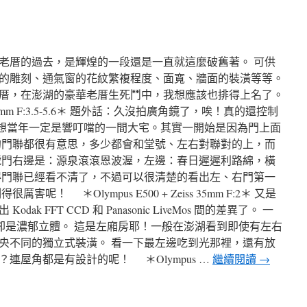
老厝的過去，是輝煌的一段還是一直就這麼破舊著。 可供
的雕刻、通氣窗的花紋繁複程度、面寬、牆面的裝潢等等。
厝，在澎湖的豪華老厝生死鬥中，我想應該也排得上名了。
14-42mm F:3.5-5.6＊ 題外話：久沒拍廣角鏡了，唉！真的還控制
春號想當年一定是響叮噹的一間大宅。其實一開始是因為門上面
的門聯都很有意思，多少都會和堂號、左右對聯對的上，而
號門右邊是：源泉滾滾恩波渥，左邊：春日遲遲利路綿，橫
得門聯已經看不清了，不過可以很清楚的看出左、右門第一
！ ＊Olympus E500 + Zeiss 35mm F:2＊ 又是
k FFT CCD 和 Panasonic LiveMos 間的差異了。 一
CD 卻是濃郁立體。 這是左廂房耶！一般在澎湖看到即使有左右
央不同的獨立式裝潢。 看一下最左邊吃到光那裡，還有放
連屋角都是有設計的呢！ ＊Olympus …
繼續閱讀
→