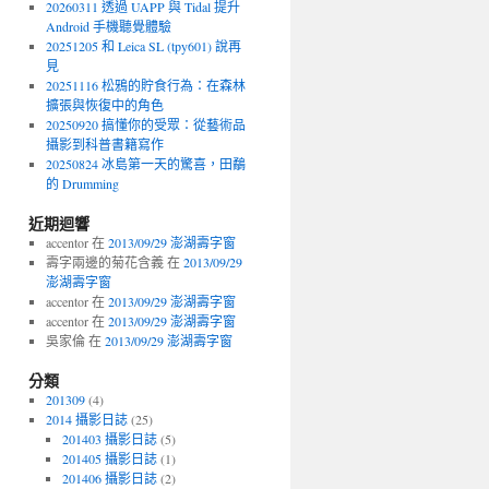
20260311 透過 UAPP 與 Tidal 提升
Android 手機聽覺體驗
20251205 和 Leica SL (tpy601) 說再
見
20251116 松鴉的貯食行為：在森林
擴張與恢復中的角色
20250920 搞懂你的受眾：從藝術品
攝影到科普書籍寫作
20250824 冰島第一天的驚喜，田鷸
的 Drumming
近期迴響
accentor 在
2013/09/29 澎湖壽字窗
壽字兩邊的菊花含義 在
2013/09/29
澎湖壽字窗
accentor 在
2013/09/29 澎湖壽字窗
accentor 在
2013/09/29 澎湖壽字窗
吳家倫 在
2013/09/29 澎湖壽字窗
分類
201309
(4)
2014 攝影日誌
(25)
201403 攝影日誌
(5)
201405 攝影日誌
(1)
201406 攝影日誌
(2)