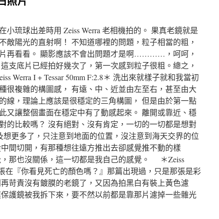
黑白照片
球出差時用 Zeiss Werra 老相機拍的。 果真老鏡就是
 還是不敵陽光的直射啊！ 不知道哪裡的問題，粒子相當的粗，
片再看看。 顯影應該不會出問題才是啊…………，呵呵，
 這支底片已經拍好幾次了，第一次感到粒子很粗。總之，
rra I + Tessar 50mm F:2.8＊ 洗出來就樣子就和我當初
種很複雜的構圖感， 有遠、中、近並由左至右，甚至由大
的線，理論上應該是很穩定的三角構圖， 但是由於第一點
此又讓整個畫面在穩定中有了動感起來。 離開或靠近、穩
對的比較嗎？ 沒有絕對、沒有肯定，一切的一切都是想對
的來不及想更多了，只注意到地面的位置，沒注意到海天交界的位
從中間切開，有那種想往遠方推出去卻感覺推不動的樣
，那也沒關係，這一切都是我自己的感覺。 ＊Zeiss
mm F:2.8＊ 這張在『你看見死亡的顏色嗎？』那篇出現過，只是那張是彩
別再苛責沒有鍍膜的老鏡了，又因為拍黑白有裝上黃色濾
膜保護鏡被我拆下來，要不然以前都是靠那片濾掉一些雜光