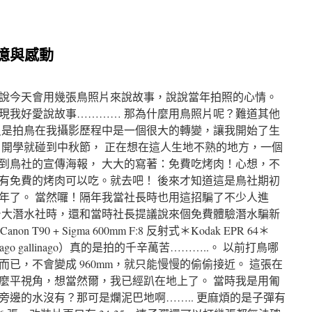
的記憶與感動
說今天會用幾張鳥照片來說故事，說說當年拍照的心情。
現我好愛說故事………… 那為什麼用鳥照片呢？難道其他
只是拍鳥在我攝影歷程中是一個很大的轉變，讓我開始了生
，開學就碰到中秋節， 正在想在這人生地不熟的地方，一個
到鳥社的宣傳海報， 大大的寫著：免費吃烤肉！心想，不
有免費的烤肉可以吃。就去吧！ 後來才知道這是鳥社期初
年了。 當然囉！隔年我當社長時也用這招騙了不少人進
台大潛水社時，還和當時社長提議說來個免費體驗潛水騙新
90 + Sigma 600mm F:8 反射式＊Kodak EPR 64＊
llinago gallinago）真的是拍的千辛萬苦………..。 以前打鳥哪
00mm 而已，不會變成 960mm，就只能慢慢的偷偷接近。 這張在
麼平視角，想當然爾，我已經趴在地上了。 當時我是用匍
旁邊的水沒有？那可是爛泥巴地啊…….. 更麻煩的是子彈有