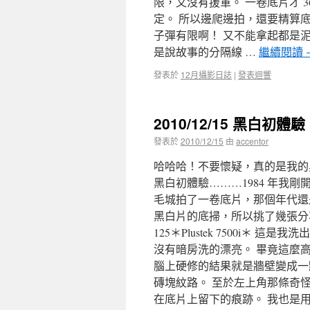
限，又沒有援軍。 一卷底片才 3
定。 所以邊爬邊拍，還要精算
子彈有限啊！ 又不能拿起都是泥
是說故事的分隔線 …
繼續閱讀
發表於
12月攝影日誌
|
發表迴響
2010/12/15 黑白初體驗
發表於
2010/12/15
由
accentor
哈哈哈！不要懷疑，真的是我的黑
黑白初體驗………1984 年我
毛城拍了一卷底片，那個年代還是用 K
黑白片的底掃，所以挑了幾張分享一下。 ＊C
125＊Plustek 7500i
沒有暗房洗的漂亮。 畢竟這麼
腦上硬修的結果就是牆壁變成一
磚塊紋路。 至於左上角那條奇
在底片上留下的痕跡。 我也是