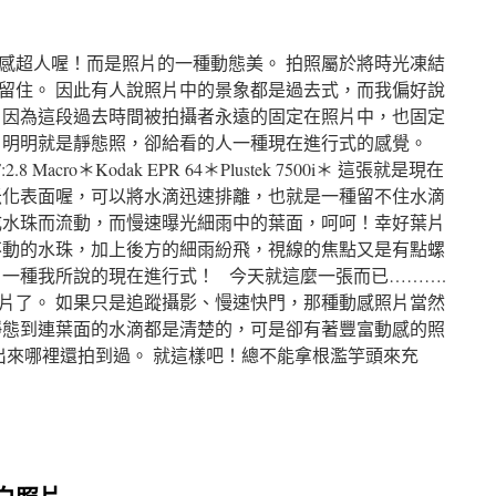
感超人喔！而是照片的一種動態美。 拍照屬於將時光凍結
留住。 因此有人說照片中的景象都是過去式，而我偏好說
 因為這段過去時間被拍攝者永遠的固定在照片中，也固定
片明明就是靜態照，卻給看的人一種現在進行式的感覺。
 F:2.8 Macro＊Kodak EPR 64＊Plustek 7500i＊ 這張就是現在
米化表面喔，可以將水滴迅速排離，也就是一種留不住水滴
成水珠而流動，而慢速曝光細雨中的葉面，呵呵！幸好葉片
不動的水珠，加上後方的細雨紛飛，視線的焦點又是有點螺
，一種我所說的現在進行式！ 今天就這麼一張而已……….
片了。 如果只是追蹤攝影、慢速快門，那種動感照片當然
靜態到連葉面的水滴都是清楚的，可是卻有著豐富動感的照
不出來哪裡還拍到過。 就這樣吧！總不能拿根濫竽頭來充