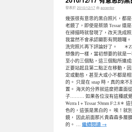
2010/12/17 有意思的
發表於
2010/12/17
由
accentor
幾張很有意思的黑白照片，都是在小琉
老鏡了，即使是蔡頭 Tessar
在掃描時就發現了，改天洗成照
我當然不會承認顯影有問題囉。
洗完照片再下評論好了。 ＊Zeiss We
想像的一樣，當初想要的就是一
至小的三個點，這三個點所連成
正要站起且第二點正在移動，因
定或動態，甚至大或小不都是相
的。 只是在 snap 時，真
置。 海天的分界就這麼把畫面
子……… 如果各位沒有這種感覺
Werra I + Tessar 50
色的，這張是黑白的。 唉！就
鏡， 因此前面那片貴森森多層
的。 …
繼續閱讀
→