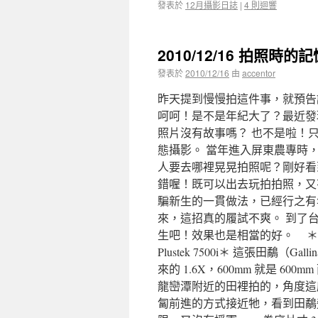
發表於
12月攝影日誌
|
4 則迴響
2010/12/16 拍照時
發表於
2010/12/16
由
accentor
昨天提到慢慢拍這件事，就預告
呵呵！是不是年紀大了？最近發
照片沒有故事嗎？ 也不是啦！
態攝影。 當年進入屏東農專時
人要去哪裡晃晃拍照呢？剛好看
錯喔！既可以出去玩拍拍照，又
騙新生的一貫做法，已經行之有
來，這招真的履試不爽。 到了
生吧！效果也是相當的好。 ＊Canon T
Plustek 7500i＊ 這張田鷸（Ga
來的 1.6X，600mm 就是 6
龍巒潭附近的田裡拍的，角度這
匐前進的方式接近牠，看到田鷸