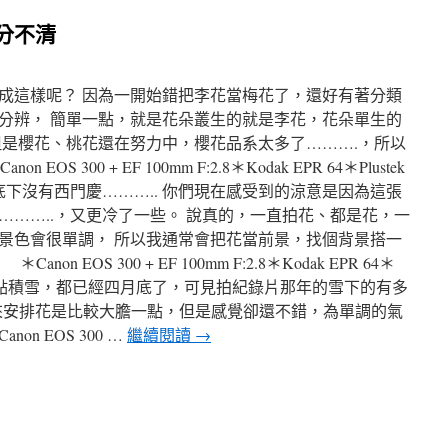
花分不清
成這樣呢？ 因為一開始錯把李花當梅花了，還好有著分類
分辨， 簡單一點，就是花朵叢生的就是李花，花朵單生的
但是櫻花、桃花還在努力中，櫻花品系太多了……….，所以
 300 + EF 100mm F:2.8＊Kodak EPR 64＊Plustek
好底下沒有西門慶……….. 你們現在感受到的涼意是因為這張
………..，又更冷了一些。 說真的，一直拍花、都是花，一
景色會很單調， 所以我通常會把花當前景，找個背景搭一
 EOS 300 + EF 100mm F:2.8＊Kodak EPR 64＊
的山頭還有點積雪，都已經四月底了，可見拍紀錄片那年的雪下的有多
圖來安排花是比較大膽一點，但是感覺卻還不錯，為單調的氣
n EOS 300 …
繼續閱讀
→