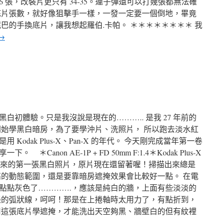
6 張，改裝片更只有 34-35。連子彈還可以打幾張都無法確
底片張數，就好像狙擊手一樣，一發一定要一個倒地，畢竟
巴的手換底片，讓我想起羅伯.卡帕。 ＊＊＊＊＊＊＊＊ 我
→
白初體驗。只是我沒說是現在的……….. 是我 27 年前的
剛開始學黑白暗房，為了要學沖片、洗照片， 所以跑去淡水紅
odak Plus-X、Pan-X 的年代。 今天剛完成當年第一卷
anon AE-1P + FD 50mm F:1.4＊Kodak Plus-X
＊ 這是我洗出來的第一張黑白照片，原片現在還留著喔！掃描出來總是
高的動態範圍，還是要靠暗房遮掩效果會比較好一點。 在電
點點灰色了………….，應該是純白的牆，上面有些淡淡的
怪的弧狀線，呵呵！那是在上捲軸時太用力了，有點折到，
用這張底片學遮掩，才能洗出天空夠黑、牆壁白的但有紋裡