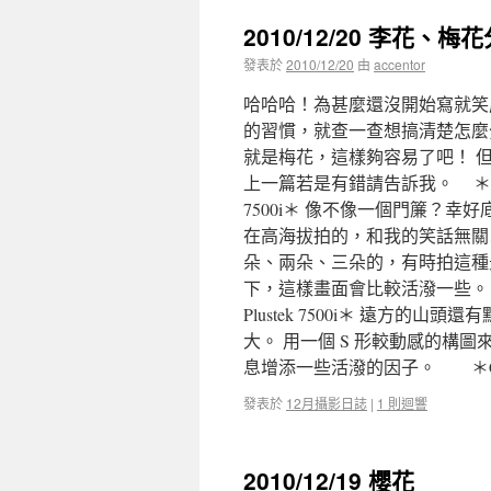
2010/12/20 李花、梅
發表於
2010/12/20
由
accentor
哈哈哈！為甚麼還沒開始寫就笑
的習慣，就查一查想搞清楚怎麼
就是梅花，這樣夠容易了吧！ 
上一篇若是有錯請告訴我。 ＊Canon EOS
7500i＊ 像不像一個門簾？幸
在高海拔拍的，和我的笑話無關
朵、兩朵、三朵的，有時拍這種
下，這樣畫面會比較活潑一些。 ＊Canon
Plustek 7500i＊ 遠方
大。 用一個 S 形較動感的構
息增添一些活潑的因子。 ＊Cano
發表於
12月攝影日誌
|
1 則迴響
2010/12/19 櫻花