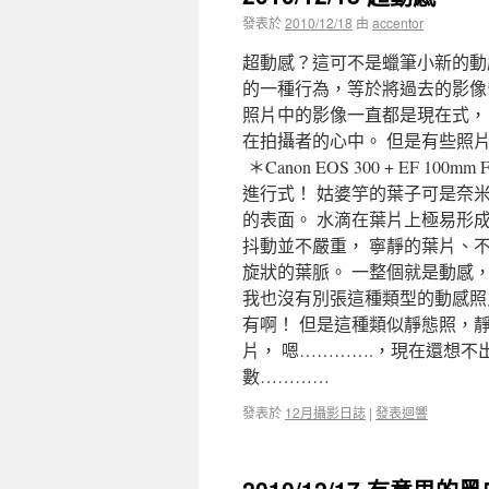
發表於
2010/12/18
由
accentor
超動感？這可不是蠟筆小新的動
的一種行為，等於將過去的影像
照片中的影像一直都是現在式，
在拍攝者的心中。 但是有些照
＊Canon EOS 300 + EF 100mm
進行式！ 姑婆竽的葉子可是奈
的表面。 水滴在葉片上極易形
抖動並不嚴重， 寧靜的葉片、
旋狀的葉脈。 一整個就是動感
我也沒有別張這種類型的動感照
有啊！ 但是這種類似靜態照，
片， 嗯………….，現在還想
數…………
發表於
12月攝影日誌
|
發表迴響