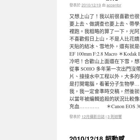
發表於
2010/12/19
由
accentor
又想上山了！我以前很喜歡也很
要上去、做調查也要上去、帶學
裡跑。我粗略的算了一下，光阿里山
不喜歡假日上山，不是人比花嬌
天貼的結冰、雪地外，還有就是櫻花
EF 100mm F:2.8 Macro ＊K
冷吧！合歡山上面還在下雪，想
從事 SOHO 多年第一次出門沒
片、接接水中工程以外，大多的
是打開電腦，看著分子生物學…
我，我一定會準時交稿，然後就
以當年被編輯追殺的狀況比較像
充血………… ＊Canon EOS 300
發表於
12月攝影日誌
|
3 則迴響
2010/12/18 超動感