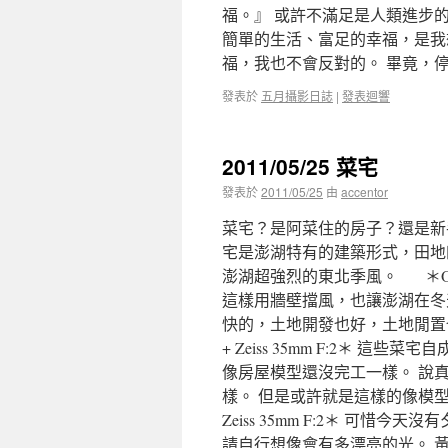
福。』 或許不滿足是人類進步
簡單的生活、富足的幸福，是我
福，我也不會反對的。 畢竟，
發表於
五月攝影日誌
|
發表迴響
2011/05/25 菜宅
發表於
2011/05/25
由
accentor
菜宅？是阿菜住的房子？還是新
宅是澎湖特有的建築形式，田地
澎湖超強烈的東北季風。 ＊Olympu
這樣用牆壁擋風，也讓澎湖在冬
快的，土地開發也好，土地閒置也罷
+ Zeiss 35mm F:2＊
像房屋模型還沒完工一樣。 說
樣。 但是或許就是這樣的像模型，
Zeiss 35mm F:2＊ 可
請自行想像會有多漂亮的光。 