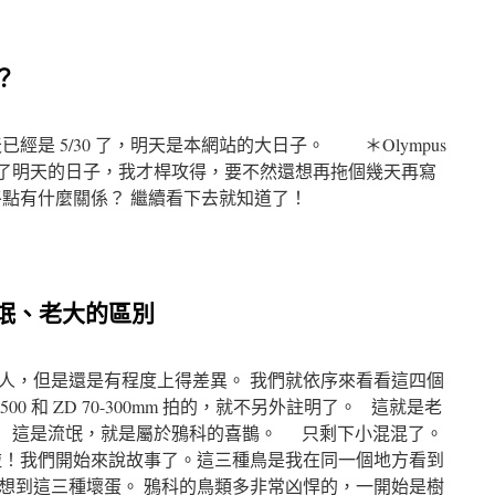
？
經是 5/30 了，明天是本網站的大日子。 ＊Olympus
F:2＊ 就是為了明天的日子，我才桿攻得，要不然還想再拖個幾天再寫
終點有什麼關係？ 繼續看下去就知道了！
、流氓、老大的區別
人，但是還是有程度上得差異。 我們就依序來看看這四個
0 和 ZD 70-300mm 拍的，就不另外註明了。 這就是老
 這是流氓，就是屬於鴉科的喜鵲。 只剩下小混混了。
啦！我們開始來說故事了。這三種鳥是我在同一個地方看到
想到這三種壞蛋。 鴉科的鳥類多非常凶悍的，一開始是樹