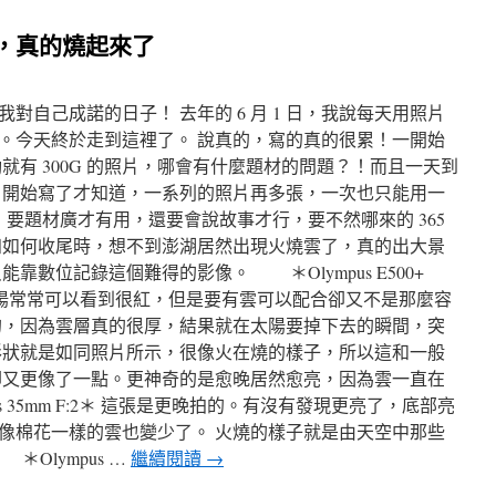
一天，真的燒起來了
對自己成諾的日子！ 去年的 6 月 1 日，我說每天用照片
。今天終於走到這裡了。 說真的，寫的真的很累！一開始
就有 300G 的照片，哪會有什麼題材的問題？！而且一天到
 開始寫了才知道，一系列的照片再多張，一次也只能用一
，要題材廣才有用，還要會說故事才行，要不然哪來的 365
知如何收尾時，想不到澎湖居然出現火燒雲了，真的出大景
靠數位記錄這個難得的影像。 ＊Olympus E500+
實澎湖的夕陽常常可以看到很紅，但是要有雲可以配合卻又不是那麼容
的，因為雲層真的很厚，結果就在太陽要掉下去的瞬間，突
形狀就是如同照片所示，很像火在燒的樣子，所以這和一般
卻又更像了一點。更神奇的是愈晚居然愈亮，因為雲一直在
Zeiss 35mm F:2＊ 這張是更晚拍的。有沒有發現更亮了，底部亮
像棉花一樣的雲也變少了。 火燒的樣子就是由天空中那些
Olympus …
繼續閱讀
→