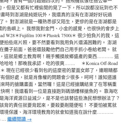
集時，曾有一個月超過四次的。 搭飛機就像在搭公車一
作的，但是又都有忙裡偷閒的晃了一下，所以說都沒玩到也不
讀書時到澎湖是純遊玩外，我還真的沒有在澎湖好好玩過
了。 對澎湖就是一種熟悉卻又陌生，更慘的是在澎湖都是
麼濃的島嶼上。 我想我對金門、小金的感覺，也很快的會步上
 W28＊Fujifilm 100＊Plustek 7500i＊ 很少拍負片的我，這
便拍些底片照，要不然要看到我用負片還滿困難的。 澎湖
在攤子前面，爸爸還鼓勵他們自己用手抓小卷給老闆。 就
，這就是鄉土教育啊！親手觸摸故鄉盛產的東西……….. 這
！那晚我承認，吃的很爽……. ＊Konica Off-Road
stek 7500i＊ 現在已經很少看到包的這麼密的蒙面女郎了，連眼睛都
密有個好處，就是肖像權的問題會少很多，呵呵！誰知道誰
回來時的搶購畫面，當然囉！這是已經搶購結束了在等稱重
真快啊！我還看到一位是直接跑到碼頭樓梯搶魚的。 靠海吃
是海洋資源日益減少，是不是也該替這些漁民想想辦法了？
該背的責任就要背起來，要殺要剮隨便啦！ 不要怕被罵就
環境保護、海洋環境教育的就會知道我在說什麼………..
lm …
繼續閱讀
→