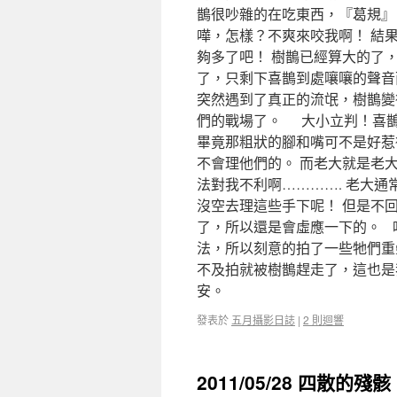
鵲很吵雜的在吃東西，『葛規』
嘩，怎樣？不爽來咬我啊！ 結
夠多了吧！ 樹鵲已經算大的了
了，只剩下喜鵲到處嚷嚷的聲音
突然遇到了真正的流氓，樹鵲變
們的戰場了。 大小立判！喜
畢竟那粗狀的腳和嘴可不是好惹
不會理他們的。 而老大就是老
法對我不利啊…………. 老大
沒空去理這些手下呢！ 但是不
了，所以還是會虛應一下的。 
法，所以刻意的拍了一些牠們重
不及拍就被樹鵲趕走了，這也是
安。
發表於
五月攝影日誌
|
2 則迴響
2011/05/28 四散的殘骸