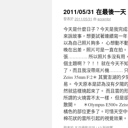
2011/05/31 在最後
發表於
2011/05/31
由
accentor
今天是什麼日子？今天是我完成我
來說故事，想要試著連續寫一年
以為自己照片夠多， 心想動不動
晚在出差，照片可是一直在拍。
張…………. 所以照片多沒有用
個主題啊？？！！ 就在今天不
了，而且我沒帶底片機……… 只能
Zeiss 35mm F:2＊ 其
易。 今天原本是認為沒有夕陽
然就這樣燒起來了。 而且雲的
所謂的火燒雲不太一樣， 但是
散開。 ＊Olympus E500+ 
橘色的部位更多了。可惜天空中
棉花狀的雲所引起的視覺效果。 ＊
發表於
五月攝影日誌
|
12 則迴響