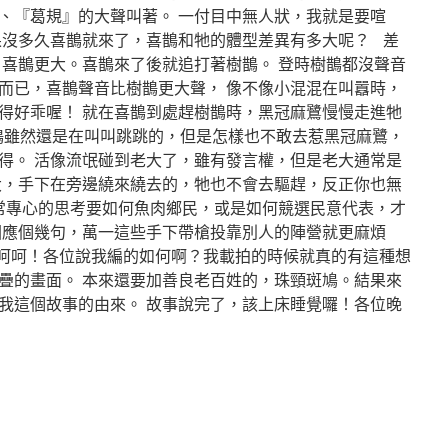
、『葛規』的大聲叫著。 一付目中無人狀，我就是要喧
果沒多久喜鵲就來了，喜鵲和牠的體型差異有多大呢？ 差
，喜鵲更大。喜鵲來了後就追打著樹鵲。 登時樹鵲都沒聲音
而已，喜鵲聲音比樹鵲更大聲， 像不像小混混在叫囂時，
得好乖喔！ 就在喜鵲到處趕樹鵲時，黑冠麻鷺慢慢走進牠
鵲雖然還是在叫叫跳跳的，但是怎樣也不敢去惹黑冠麻鷺，
得。 活像流氓碰到老大了，雖有發言權，但是老大通常是
大，手下在旁邊繞來繞去的，牠也不會去驅趕，反正你也無
通常專心的思考要如何魚肉鄉民，或是如何競選民意代表，才
回應個幾句，萬一這些手下帶槍投靠別人的陣營就更麻煩
呵呵！各位說我編的如何啊？我載拍的時候就真的有這種想
疊的畫面。 本來還要加善良老百姓的，珠頸斑鳩。結果來
我這個故事的由來。 故事說完了，該上床睡覺囉！各位晚