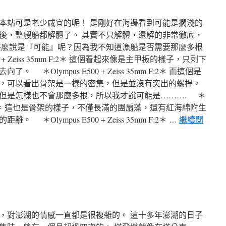
本站可是老少咸宜的呢！ 是剛好在海邊看到可能是擱淺的
後，整艘船都解體了。 其實不只解體，還解的非常徹底，
甚麼說是『可能』呢？因為我不知道漁船是否需要那麼多根
 + Zeiss 35mm F:2＊ 這個看起來像是主甲板的樣子，只剩下
＊Olympus E500 + Zeiss 35mm F:2＊ 而這個是
，可以看出骨架是一樣的密集，但是並沒有突出的螺桿。
但是怎樣也不會那麼多根，所以我才說可能是………. ＊
s 35mm F:2＊ 這也是骨架的樣子，不僅長滿的團扇藻，還有紅海綿附生
Olympus E500 + Zeiss 35mm F:2＊ …
繼續閱
，對澎湖的情感一直都是很複雜的。 這十多年澎湖的日子