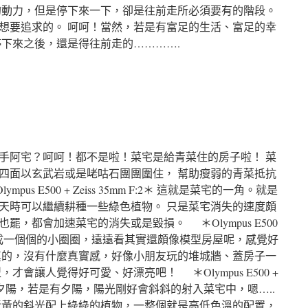
的動力，但是停下來一下，卻是往前走所必須要有的階段。
想要追求的。 呵呵！當然，若是有富足的生活、富足的幸
停下來之後，還是得往前走的………….
手阿宅？呵呵！都不是啦！菜宅是給青菜住的房子啦！ 菜
四面以玄武岩或是咾咕石團團圍住， 幫助瘦弱的青菜抵抗
s E500 + Zeiss 35mm F:2＊ 這就是菜宅的一角。就是
天時可以繼續耕種一些綠色植物。 只是菜宅消失的速度頗
，都會加速菜宅的消失或是毀損。 ＊Olympus E500
 這些菜宅自成一個個的小圈圈，遠遠看其實還頗像模型房屋呢，感覺好
真的，沒有什麼真實感，好像小朋友玩的堆城牆、蓋房子一
才會讓人覺得好可愛、好漂亮吧！ ＊Olympus E500 +
惜今天沒有夕陽，若是有夕陽，陽光剛好會斜斜的射入菜宅中，嗯…..
黃黃的斜光配上綠綠的植物，一整個就是高低色溫的配置，