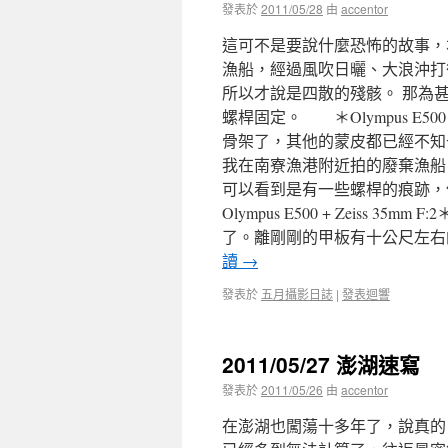
發表於
2011/05/28
由
accentor
這可不是要說什麼恐怖的故事，
漁船，經過風吹日曬、大浪沖打
所以才說是四散的殘骸。 那為
螺桿固定。 ＊Olympus E500
骨架了，其他的蒙皮都已經不知去向了。 
我在南寮漁港附近拍的廢棄漁船
可以看到是有一些螺桿的痕跡，
Olympus E500 + Zeis
了。離剛剛的甲板有十公尺左右的距離。 ＊
讀
→
發表於
五月攝影日誌
|
發表迴響
2011/05/27 澎湖速寫
發表於
2011/05/26
由
accentor
在澎湖也闖蕩十多年了，說真的