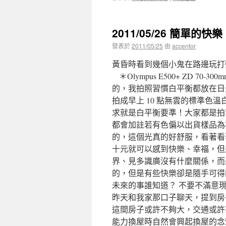
2011/05/26 簡單的快樂
發表於
2011/05/25
由
accentor
黃昏時看到幾個小鬼在路邊玩打
＊Olympus E500+ ZD 70
的，我拍照習慣白平衡都放在日
拍成早上 10 點無雲的標準色
求就是白平衡要準！大家都是拍
都會加註若有色偏以出貨樣品為準。 ＊Ol
的，這個光真的好舒服，看著看
十元就可以感到快樂、幸福，但
界、見多識廣沒有什麼關係，而
的，但是有些快樂卻是隨手可得
未來的事誰知道？ 不要不滿意
昨天和我家那口子聊天，提到房
這間房子或許不夠大，交通或許不
能力換屋時自然會興起換屋的念