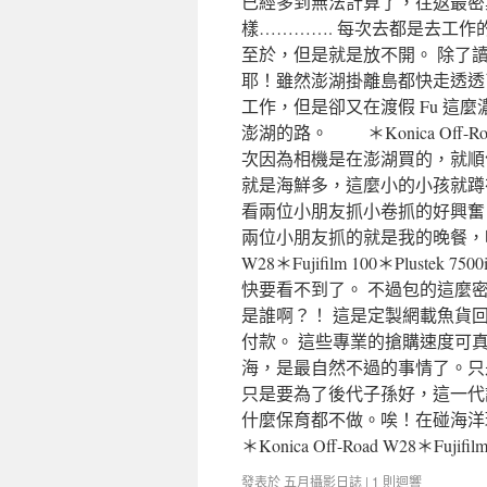
已經多到無法計算了，往返最密
樣…………. 每次去都是去工
至於，但是就是放不開。 除了
耶！雖然澎湖掛離島都快走透透
工作，但是卻又在渡假 Fu 這
澎湖的路。 ＊Konica Off-Road
次因為相機是在澎湖買的，就順
就是海鮮多，這麼小的小孩就蹲
看兩位小朋友抓小卷抓的好興奮
兩位小朋友抓的就是我的晚餐，哈哈哈
W28＊Fujifilm 100＊Plu
快要看不到了。 不過包的這麼
是誰啊？！ 這是定製網載魚貨
付款。 這些專業的搶購速度可
海，是最自然不過的事情了。只
只是要為了後代子孫好，這一代
什麼保育都不做。唉！在碰海洋
＊Konica Off-Road W28＊Fujifi
發表於
五月攝影日誌
|
1 則迴響