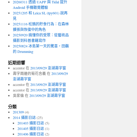
20260311 透過 UAPP 與 Tidal 提升
Android 手機聽覺體驗
20251205 和 Leica SL (tpy601) 說再
見
20251116 松鴉的貯食行為：在森林
擴張與恢復中的角色
20250920 搞懂你的受眾：從藝術品
攝影到科普書籍寫作
20250824 冰島第一天的驚喜，田鷸
的 Drumming
近期迴響
accentor 在
2013/09/29 澎湖壽字窗
壽字兩邊的菊花含義 在
2013/09/29
澎湖壽字窗
accentor 在
2013/09/29 澎湖壽字窗
accentor 在
2013/09/29 澎湖壽字窗
吳家倫 在
2013/09/29 澎湖壽字窗
分類
201309
(4)
2014 攝影日誌
(25)
201403 攝影日誌
(5)
201405 攝影日誌
(1)
201406 攝影日誌
(2)