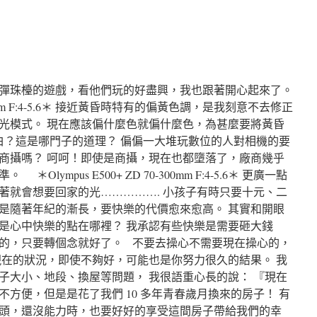
彈珠檯的遊戲，看他們玩的好盡興，我也跟著開心起來了。
-300mm F:4-5.6＊ 接近黃昏時特有的偏黃色調，是我刻意不去修正
光模式。 現在應該偏什麼色就偏什麼色，為甚麼要將黃昏
溫白？這是哪門子的道理？ 偏偏一大堆玩數位的人對相機的要
商攝嗎？ 呵呵！即使是商攝，現在也都墮落了，廠商幾乎
ympus E500+ ZD 70-300mm F:4-5.6＊ 更廣一點
著就會想要回家的光……………. 小孩子有時只要十元、二
是隨著年紀的漸長，要快樂的代價愈來愈高。 其實和開眼
是心中快樂的點在哪裡？ 我承認有些快樂是需要砸大錢
的，只要轉個念就好了。 不要去操心不需要現在操心的，
現在的狀況，即使不夠好，可能也是你努力很久的結果。 我
子大小、地段、換屋等問題， 我很語重心長的說： 『現在
方便，但是是花了我們 10 多年青春歲月換來的房子！ 有
頭，還沒能力時，也要好好的享受這間房子帶給我們的幸