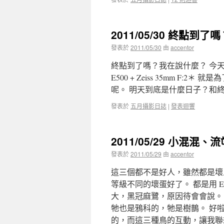
2011/05/30 終點到了嗎
發表於
2011/05/30
由
accentor
終點到了嗎？我在說什麼？ 今天已
E500 + Zeiss 35mm 
呢。 明天到底是什麼日子？和
發表於
五月攝影日誌
|
發表迴響
2011/05/29 小混混
發表於
2011/05/29
由
accentor
這三個都不是好人，雖然都是壞
等級不同的壞蛋好了。 都是用 E50
大，黑冠麻鷺，原因待會會說。
牠也是鴉科的，牠是樹鵲。 好
的，而這三種鳥的互動，讓我聯