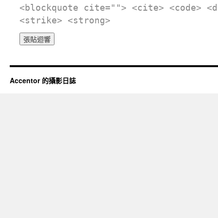
<blockquote cite=""> <cite> <code> <d
<strike> <strong>
Accentor 的攝影日誌