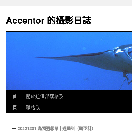
Accentor 的攝影日誌
首
關於這個部落格及
頁
聯絡我
←
20221201 鳥類週報第十週鷗科（鷗亞科）