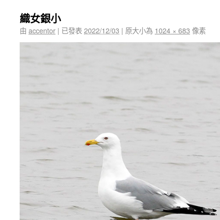
織女銀小
由
accentor
|
已發表
2022/12/03
|
原大小為
1024 × 683
像素