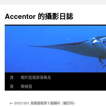
Accentor 的攝影日誌
首
關於這個部落格及
頁
聯絡我
←
20221201 鳥類週報第十週鷗科（鷗亞科）