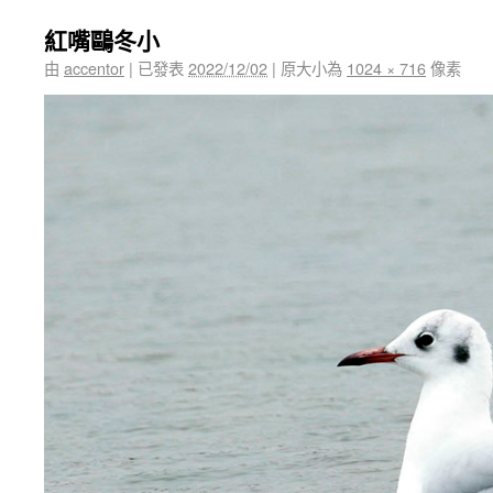
紅嘴鷗冬小
由
accentor
|
已發表
2022/12/02
|
原大小為
1024 × 716
像素