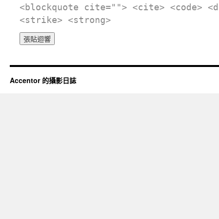
<blockquote cite=""> <cite> <code> <d
<strike> <strong>
Accentor 的攝影日誌