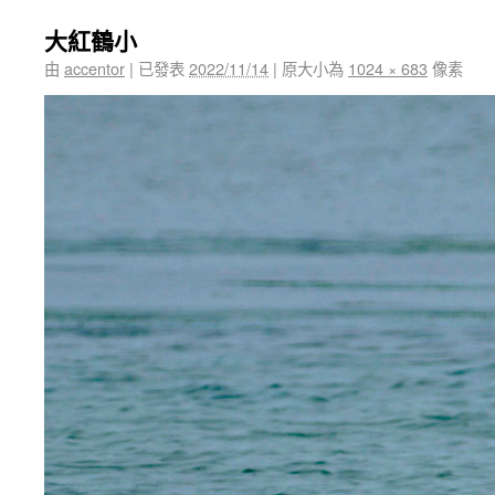
大紅鶴小
由
accentor
|
已發表
2022/11/14
|
原大小為
1024 × 683
像素