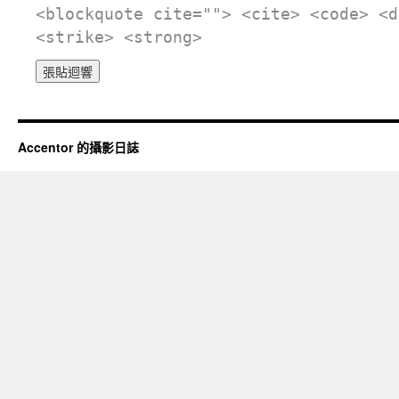
<blockquote cite=""> <cite> <code> <d
<strike> <strong>
Accentor 的攝影日誌