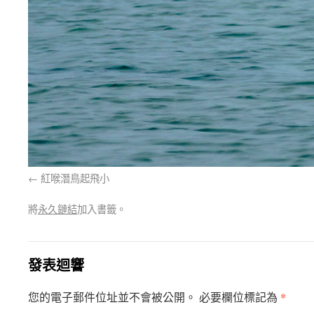
紅喉潛鳥起飛小
將
永久鏈結
加入書籤。
發表迴響
*
您的電子郵件位址並不會被公開。 必要欄位標記為