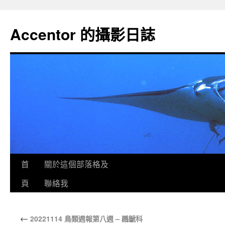
Accentor 的攝影日誌
首
關於這個部落格及
頁
聯絡我
←
20221114 鳥類週報第八週 – 鸊鷈科