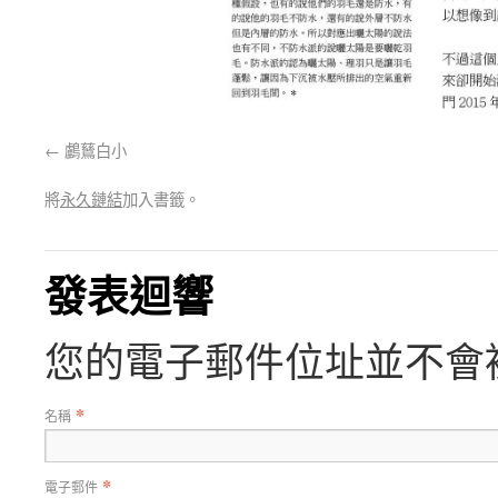
鸕鶿白小
將
永久鏈結
加入書籤。
發表迴響
您的電子郵件位址並不會
*
名稱
*
電子郵件