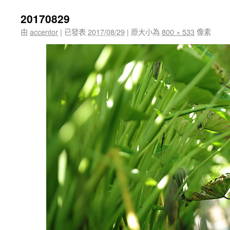
20170829
由
accentor
|
已發表
2017/08/29
|
原大小為
800 × 533
像素