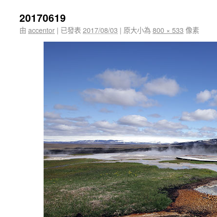
20170619
由
accentor
|
已發表
2017/08/03
|
原大小為
800 × 533
像素