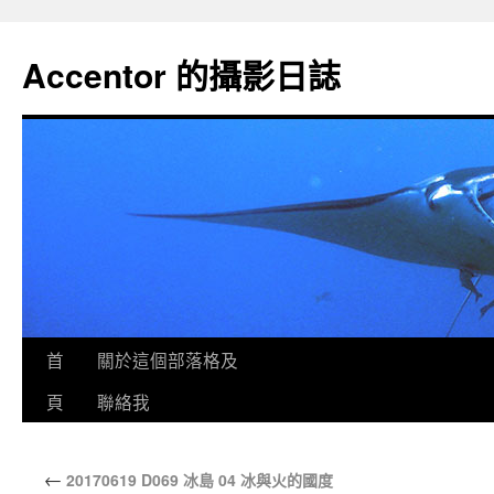
Accentor 的攝影日誌
首
關於這個部落格及
頁
聯絡我
←
20170619 D069 冰島 04 冰與火的國度